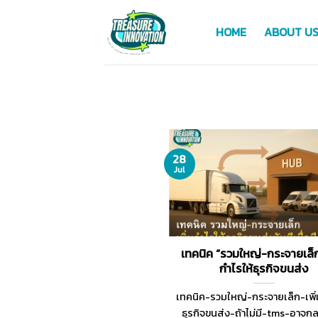
Skip
to
HOME
ABOUT U
content
28
Jul
เทคนิค “รวมใหญ่-กระจายเล็ก”
กำไรให้ธุรกิจขนส่ง
เทคนิค-รวมใหญ่-กระจายเล็ก-เพิ่
ธุรกิจขนส่ง-ถ้าไม่มี-tms-อาจก