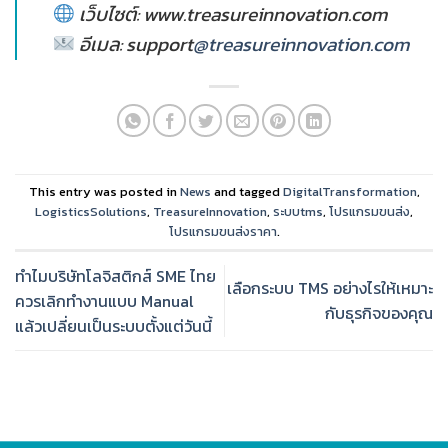
เว็บไซต์: www.treasureinnovation.com
อีเมล: support
@treasureinnovation.com
This entry was posted in
News
and tagged
DigitalTransformation
,
LogisticsSolutions
,
TreasureInnovation
,
ระบบtms
,
โปรแกรมขนส่ง
,
โปรแกรมขนส่งราคา
.
ทำไมบริษัทโลจิสติกส์ SME ไทย
เลือกระบบ TMS อย่างไรให้เหมาะ
ควรเลิกทำงานแบบ Manual
กับธุรกิจของคุณ
แล้วเปลี่ยนเป็นระบบตั้งแต่วันนี้