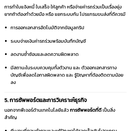
การทำใบแจ้งหนี้ ใบเสร็จ ให้ลูกค้า หรือจ่ายค่ารถร่วมเป็นเรื่องยุ่ง
ยากถ้าต้องทำด้วยมือ หรือ แยกระบบกัน โปรแกรมขนส่งที่ดีควรมี
การออกเอกสารอัตโนมัติจากข้อมูลทริป
ระบบจ่ายเงินค่ารถร่วมพร้อมบันทึกบัญชี
ลดงานซ้ำซ้อนและลดความผิดพลาด
มีสถานะในระบบควบคุมทั้งตัวงาน และ ตัวออกเอกสารทาง
บัญชีเพื่อลดโอกาสผิดพลาด และ รู้ปัญหาที่ต้องติดตามน้อย
ลง
5. การซัพพอร์ตและการวิเคราะห์ธุรกิจ
นอกจากฟีเจอร์ด้านเทคโนโลยีแล้ว
การซัพพอร์ตที่ดี
เป็นสิ่ง
สำคัญ
ทีมงานที่ตอบคำถามและแก้ปัญหาได้รวดเร็วเชิงโปรแกรม