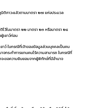
บรรลุนิติภาวะแล้วตามมาตรา ๒๗ แห่งประมวล
ญัติไว้ในมาตรา ๒๒ มาตรา ๒๓ หรือมาตรา ๒๔
ู้เยาว์ก่อน
ยาว์ ในกรณีที่เจ้าของข้อมูลส่วนบุคคลเป็นคน
อำนาจกระทำการแทนคนไร้ความสามารถ ในกรณีที่
จะขอความยินยอมจากผู้พิทักษ์ที่มีอำนาจ